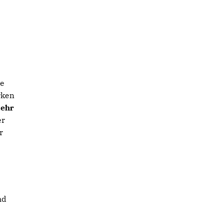
ne
rken
ehr
er
r
nd