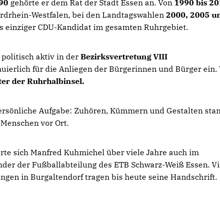
90
gehörte er dem Rat der Stadt Essen an. Von
1990 bis 2
ordrhein-Westfalen, bei den Landtagswahlen
2000, 2005 u
ls einziger CDU-Kandidat im gesamten Ruhrgebiet.
politisch aktiv in der
Bezirksvertretung VIII
nuierlich für die Anliegen der Bürgerinnen und Bürger ein.
er der Ruhrhalbinsel.
persönliche Aufgabe: Zuhören, Kümmern und Gestalten sta
n Menschen vor Ort.
rte sich Manfred Kuhmichel über viele Jahre auch im
nder der Fußballabteilung des ETB Schwarz-Weiß Essen. Vi
gen in Burgaltendorf tragen bis heute seine Handschrift.