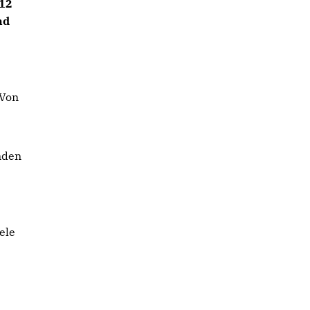
012
nd
 Von
nden
ele