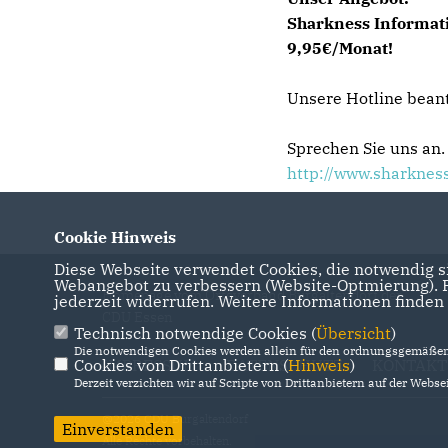
Sharkness Informati
9,95€/Monat!
Unsere Hotline bean
Sprechen Sie uns an.
http://www.sharknes
Cookie Hinweis
Diese Webseite verwendet Cookies, die notwendig si
Webangebot zu verbessern (Website-Optmierung). Fü
Homepage vom Ortsverband Burgaltendorf der
jederzeit widerrufen. Weitere Informationen finden
CDU Essen
Technisch notwendige Cookies (
Übersicht
)
Die notwendigen Cookies werden allein für den ordnungsgemäßen 
Cookies von Drittanbietern (
IMPRESSUM
DATENSCHUTZ
Hinweis
)
KONTAKT
Derzeit verzichten wir auf Scripte von Drittanbietern auf der Websei
@2026 CDU Burgaltendorf
Einverstanden
Alle Rechte vorbehalten.