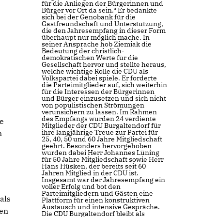
für die Anliegen der Bürgerinnen und
Bürger vor Ort da sein.“ Er bedankte
sich bei der Genobank für die
Gastfreundschaft und Unterstützung,
die den Jahresempfang in dieser Form
überhaupt nur möglich mache. In
seiner Ansprache hob Ziemiak die
Bedeutung der christlich-
demokratischen Werte für die
Gesellschaft hervor und stellte heraus,
welche wichtige Rolle die CDU als
Volkspartei dabei spiele. Er forderte
die Parteimitglieder auf, sich weiterhin
für die Interessen der Bürgerinnen
und Bürger einzusetzen und sich nicht
von populistischen Strömungen
verunsichern zu lassen. Im Rahmen
des Empfangs wurden 24 verdiente
e
Mitglieder der CDU Burgaltendorf für
ihre langjährige Treue zur Partei für
n
25, 40, 50 und 60 Jahre Mitgliedschaft
geehrt. Besonders hervorgehoben
wurden dabei Herr Johannes Lüning
für 50 Jahre Mitgliedschaft sowie Herr
Hans Hüsken, der bereits seit 60
Jahren Mitglied in der CDU ist.
Insgesamt war der Jahresempfang ein
voller Erfolg und bot den
Parteimitgliedern und Gästen eine
als
Plattform für einen konstruktiven
Austausch und intensive Gespräche.
gen
Die CDU Burgaltendorf bleibt als