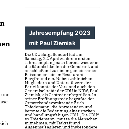
en
Jahresempfang 2023
hen
mit Paul Ziemiak
Die CDU Burgaltendorf lud am
Samstag, 22. April zu ihrem ersten
Jahresempfang nach Corona wieder in
die Räumlichkeiten der Genobank und
anschließend zu einem gemeinsamen
Beisammensein im Restaurant
Burgfreund ein. Neben zahlreichen
Mitgliedern und Unterstützern der
Partei konnte der Vorstand auch den
Generalsekretär der CDU in NRW, Paul
n und
Ziemiak, als Gastredner begrüßen. In
seiner Eröffnungsrede begrüßte der
üsse
Ortsverbandsvorsitzende Erich
Thiedemann, die Anwesenden und
ß
betonte die Bedeutung einer starken
und handlungsfähigen CDU. „Die CDU“,
so Thiedemann „müsse die Menschen
sich
mitnehmen, mit Tatkraft und
Augenmaß agieren und insbesondere