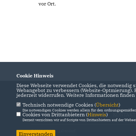
vor Ort.
Cookie Hinweis
Diese Webseite verwendet Cookies, die notwendig si
Webangebot zu verbessern (Website-Optmierung). Fü
Homepage vom Ortsverband Burgaltendorf der
jederzeit widerrufen. Weitere Informationen finden
CDU Essen
Technisch notwendige Cookies (
Übersicht
)
Die notwendigen Cookies werden allein für den ordnungsgemäßen 
Cookies von Drittanbietern (
IMPRESSUM
DATENSCHUTZ
Hinweis
)
KONTAKT
Derzeit verzichten wir auf Scripte von Drittanbietern auf der Websei
@2026 CDU Burgaltendorf
Einverstanden