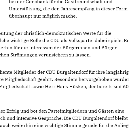
bei der Genobank für die Gastfreundschaft und
Unterstützung, die den Jahresempfang in dieser Form
überhaupt nur möglich mache.
utung der christlich-demokratischen Werte für die
lche wichtige Rolle die CDU als Volkspartei dabei spiele. Er
iterhin für die Interessen der Bürgerinnen und Bürger
schen Strömungen verunsichern zu lassen.
nte Mitglieder der CDU Burgaltendorf für ihre langjährig
ahre Mitgliedschaft geehrt. Besonders hervorgehoben wurde
Mitgliedschaft sowie Herr Hans Hüsken, der bereits seit 60
er Erfolg und bot den Parteimitgliedern und Gästen eine
sch und intensive Gespräche. Die CDU Burgaltendorf bleibt 
 auch weiterhin eine wichtige Stimme gerade für die Anlie