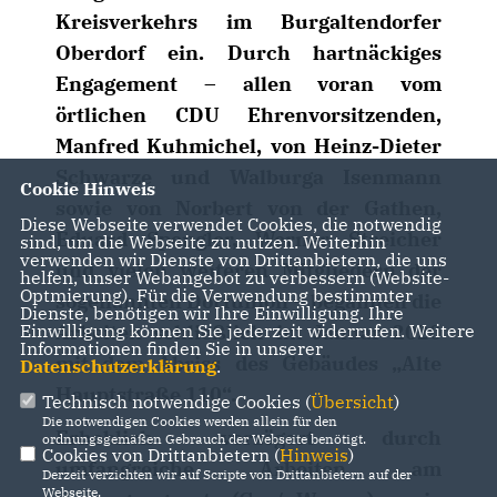
Kreisverkehrs im Burgaltendorfer
Oberdorf ein. Durch hartnäckiges
Engagement – allen voran vom
örtlichen CDU Ehrenvorsitzenden,
Manfred Kuhmichel, von Heinz-Dieter
Schwarze und Walburga Isenmann
Cookie Hinweis
sowie von Norbert von der Gathen,
Diese Webseite verwendet Cookies, die notwendig
Eduard Spengler, Werner Streicher
sind, um die Webseite zu nutzen. Weiterhin
verwenden wir Dienste von Drittanbietern, die uns
und vielen weiteren Mitgliedern der
helfen, unser Webangebot zu verbessern (Website-
Optmierung). Für die Verwendung bestimmter
sogenannten Dorfunion – begannen die
Dienste, benötigen wir Ihre Einwilligung. Ihre
Arbeiten schließlich im Januar 2020
Einwilligung können Sie jederzeit widerrufen. Weitere
Informationen finden Sie in unserer
mit dem Abriss des Gebäudes „Alte
Datenschutzerklärung
.
Hauptstraße 110“.
Technisch notwendige Cookies (
Übersicht
)
Die notwendigen Cookies werden allein für den
Erheblich verzögert durch
ordnungsgemäßen Gebrauch der Webseite benötigt.
Cookies von Drittanbietern (
Hinweis
)
umfangreiche Arbeiten am
Derzeit verzichten wir auf Scripte von Drittanbietern auf der
Webseite.