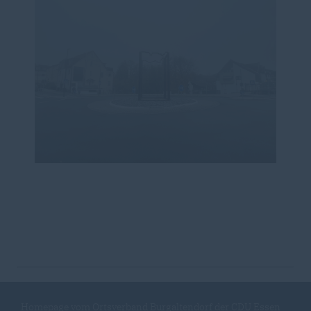
Homepage vom Ortsverband Burgaltendorf der CDU Essen